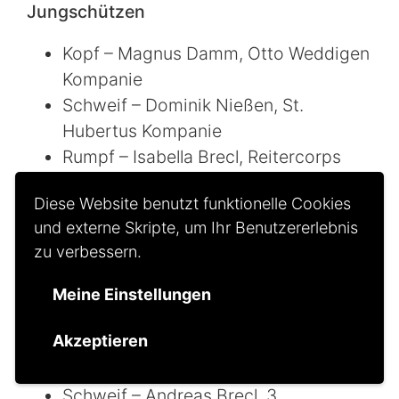
Jungschützen
Kopf – Magnus Damm, Otto Weddigen
Kompanie
Schweif – Dominik Nießen, St.
Hubertus Kompanie
Rumpf – Isabella Brecl, Reitercorps
linker Flügel – Niclas Goebels, 3.
Diese Website benutzt funktionelle Cookies
Grenadiere
und externe Skripte, um Ihr Benutzererlebnis
rechter Flügel – Jana Bloser,
zu verbessern.
Reitercorps
Platte – Lars Hesse, 3. Grenadiere
Meine Einstellungen
Schützen
Akzeptieren
Kopf – Frank Medzech, Reitercorps
Schweif – Andreas Brecl, 3.